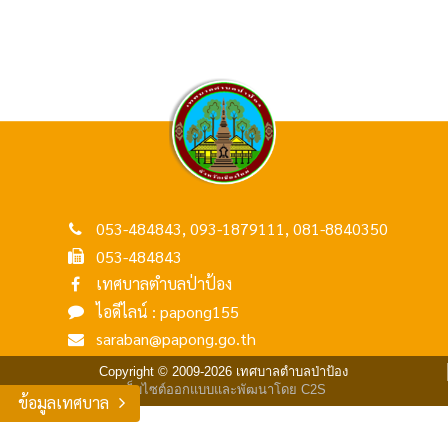
053-484843, 093-1879111, 081-8840350
053-484843
เทศบาลตำบลป่าป้อง
ไอดีไลน์ : papong155
saraban@papong.go.th
Copyright © 2009-2026 เทศบาลตำบลป่าป้อง
เว็บไซต์ออกแบบและพัฒนาโดย C2S
ข้อมูลเทศบาล