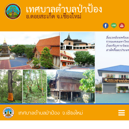
เทศบาลตำบลป่าป้อง
อ.ดอยสะเก็ด จ.เชียงใหม่