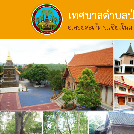
เทศบาลตำบลป่
อ.ดอยสะเก็ด จ.เชียงใหม่