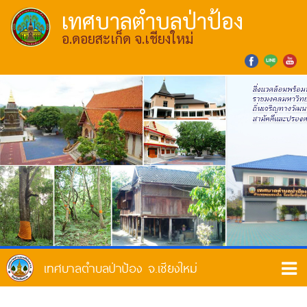
เทศบาลตำบลป่าป้อง
อ.ดอยสะเก็ด จ.เชียงใหม่